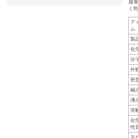
腐
く
ア
ム
製
化
分
外
密
融
沸
溶
化
性
主