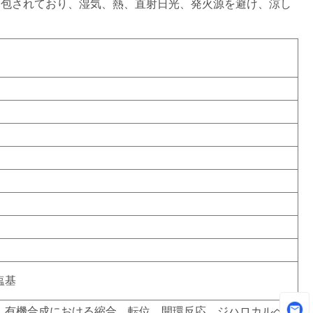
梱包されており、湿気、熱、直射日光、発火源を避け、涼し
塩基
。有機合成における縮合、転位、開環反応。ジハロカルベ