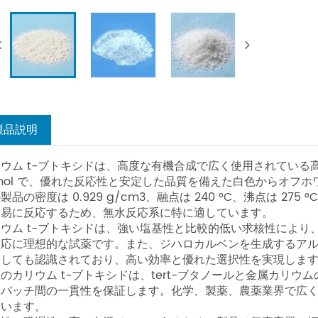
製品説明
ウム t-ブトキシドは、高度な有機合成で広く使用されている高性能
mol で、優れた反応性と安定した品質を備えた白色からオフ
製品の密度は 0.929 g/cm3、融点は 240 °C、沸点は 27
容易に反応するため、無水反応系に特に適しています。
リウム t-ブトキシドは、強い塩基性と比較的低い求核性によ
反応に理想的な試薬です。また、ジハロカルベンを生成するアル
としても認識されており、高い効率と優れた選択性を実現しま
のカリウム t-ブトキシドは、tert-ブタノールと金属カリ
、バッチ間の一貫性を保証します。化学、製薬、農薬業界で広
ています。