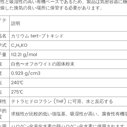
食性と吸湿性の高い有機ベースであるため、製品は気密容器に
乾燥した換気の良い場所に保管する必要があります。
イテ
説明
品名
カリウム tert-ブトキシド
学式
C₄H₉KO
子量
112.21 g/mol
観
白色〜オフホワイトの固体粉末
度
0.929 g/cm3
点
240℃
点
275℃
解性
テトラヒドロフラン (THF) に可溶。水と反応する
学的
求核性が比較的低い強塩基。吸湿性が高い。腐食性有機
質
な用
ハロゲン化炭化水素の脱ハロゲン化水素に使用されます