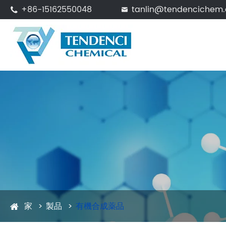
+86-15162550048
tanlin@tendencichem


家
製品
有機合成薬品