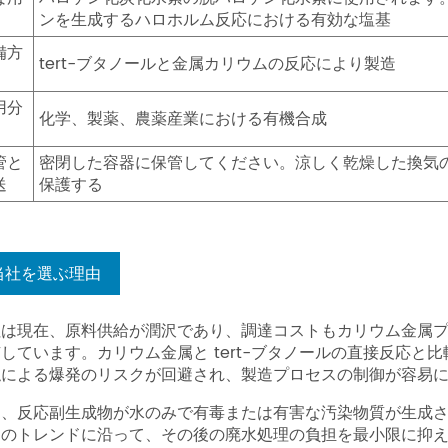
ンを生成するハロホルム反応における有効な塩基
備方
tert-ブタノールと金属カリウムの反応により製造
用分
化学、製薬、農薬産業における有機合成
管と
密閉した容器に保管してください。涼しく乾燥した換気
送
保護する
当社を選ぶ理由
社は現在、原料供給が潤沢であり、調達コストもカリウム金属
しています。カリウム金属と tert-ブタノールの直接反応
触による爆発のリスクが回避され、製造プロセスの制御が容易
た、反応副生成物が水のみで有毒または有害な汚染物質が生成
ーのトレンドに沿って、その後の廃水処理の負担を最小限に抑