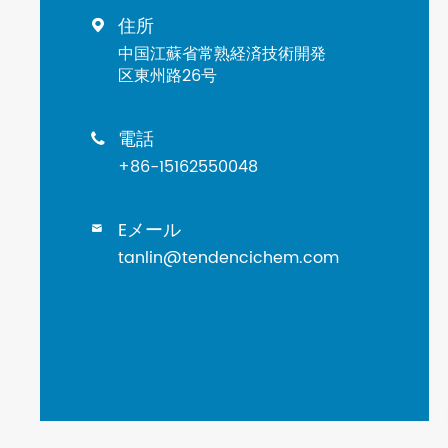
住所

中国江蘇省常熟経済技術開発
区東州路26号
電話

+86-15162550048
Eメール

tanlin@tendencichem.com