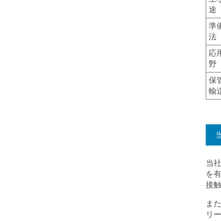
途
準
法
応
野
保
輸
当
を有
接
ま
リ