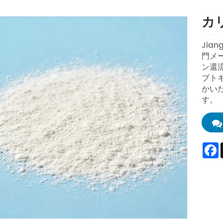
カリ
Jian
門メ
ン還流
ブト
かい
す。