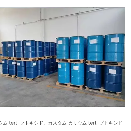
ム tert-ブトキシド、カスタム カリウム tert-ブトキシド