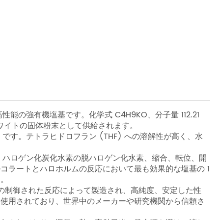
の強有機塩基です。化学式 C4H9KO、分子量 112.21
ホワイトの固体粉末として供給されます。
5 °C です。テトラヒドロフラン (THF) への溶解性が高く、水
り、ハロゲン化炭化水素の脱ハロゲン化水素、縮合、転位、開
コラートとハロホルムの反応において最も効果的な塩基の 1
す。
ウムの制御された反応によって製造され、高純度、安定した性
く使用されており、世界中のメーカーや研究機関から信頼さ